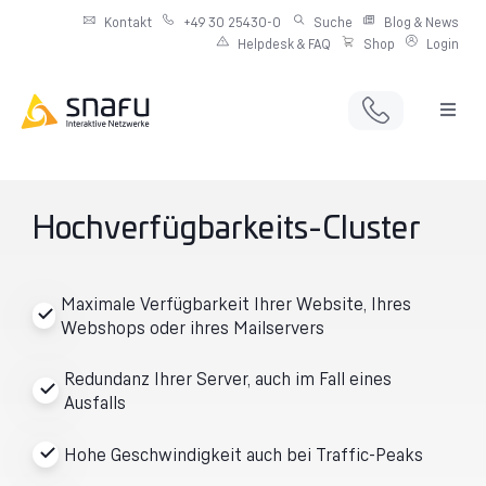
Kontakt
+49 30 25430-0
Suche
Blog & News
Helpdesk & FAQ
Shop
Login
Full Service Digitalagentur
Individuelle IT-Infrastruktur
Hochverfügbarkeits-Cluster
Produkte & Angebote
Maximale Verfügbarkeit Ihrer Website, Ihres
Webshops oder ihres Mailservers
Netzwerkdienste
Redundanz Ihrer Server, auch im Fall eines
Ausfalls
Hohe Geschwindigkeit auch bei Traffic-Peaks