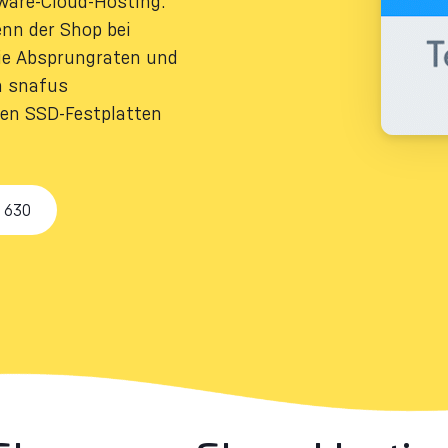
ware-Cloud-Hosting.
enn der Shop bei
die Absprungraten und
h snafus
len SSD-Festplatten
0 630