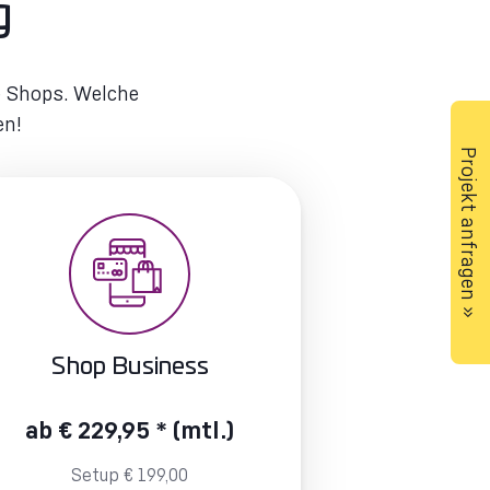
g
e Shops. Welche
en!
Projekt anfragen »
Shop Business
ab € 229,95 * (mtl.)
Setup € 199,00