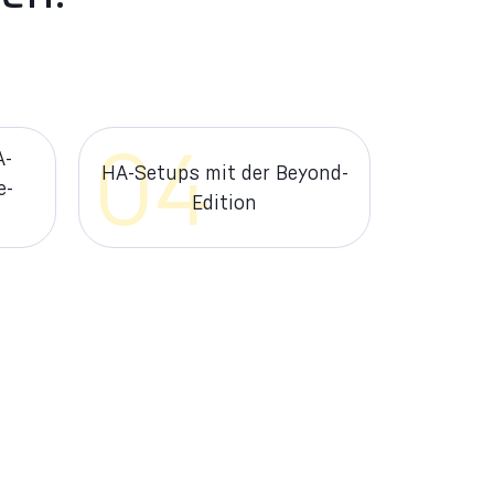
04
A-
HA-Setups mit der Beyond-
e-
Edition