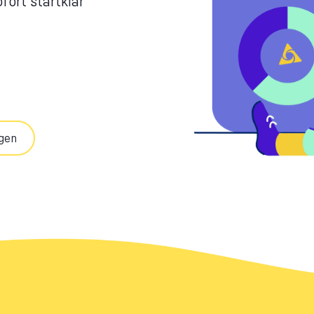
fort startklar
ERP & CRM Hosting
JTL Wawi Hosting
Amtangee Hosting
gen