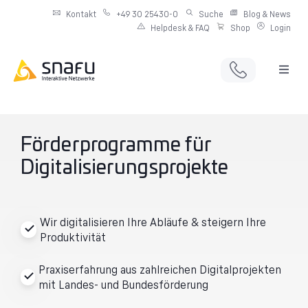
Kontakt
+49 30 25430-0
Suche
Blog & News
Helpdesk & FAQ
Shop
Login
Full Service Digitalagentur
Individuelle IT-Infrastruktur
Förderprogramme für
Digitalisierungsprojekte
Produkte & Angebote
Netzwerkdienste
Wir digitalisieren Ihre Abläufe & steigern Ihre
Produktivität
Praxiserfahrung aus zahlreichen Digitalprojekten
mit Landes- und Bundesförderung