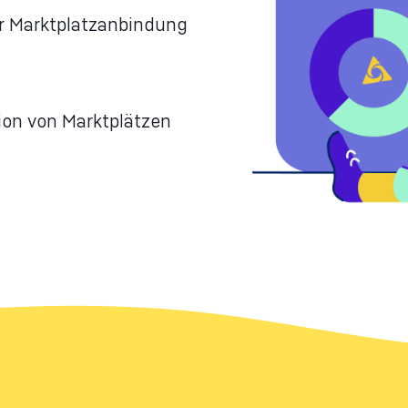
JTL-POS & Kassenanbindu
er Marktplatzanbindung
JTL-WMS & Lagerhaltung
MSSQL-Serverkonfiguratio
ion von Marktplätzen
Performance Optimierung