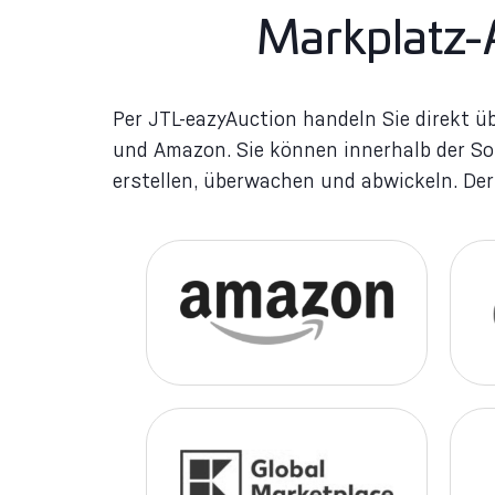
Markplatz-
Per JTL-eazyAuction handeln Sie direkt 
Marktplätzen ist per eBay- und Amazo
und Amazon. Sie können innerhalb der S
automatisiert. Dank JTL-SCX können Sie nun
erstellen, überwachen und abwickeln. De