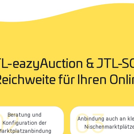
L-eazyAuction & JTL-S
eichweite für Ihren Onl
02
03
Beratung und
Anbindung auch an kle
Konfiguration der
Nischenmarktplätz
Marktplatzanbindung