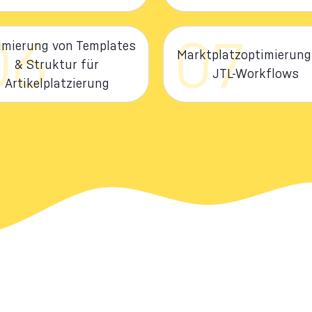
06
07
imierung von Templates
Marktplatzoptimierung
& Struktur für
JTL-Workflows
Artikelplatzierung