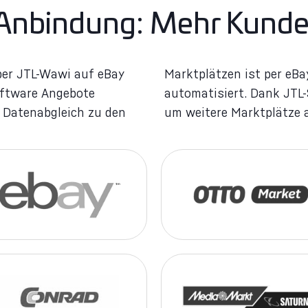
Anbindung: Mehr Kunde
über JTL-Wawi auf eBay
n-Anbindung komplett
oftware Angebote
 Ihren Online-Shop
r Datenabgleich zu den
um weitere Marktplätze a