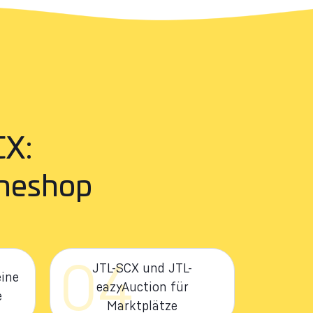
CX:
ineshop
04
JTL-SCX und JTL-
ine
eazyAuction für
e
Marktplätze