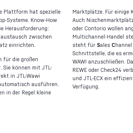
e Plattform hat spezielle
Marktplätze. Für einige
hop-Systeme. Know-How
Auch Nischenmarktplätz
Die Herausforderung:
oder Contorio wollen an
enaustausch zwischen
Multichannel-Handel ste
tz einrichten.
steht für
S
ales
C
hannel
Schnittstelle, die es erm
n für die großen
WAWI anzuschließen. Dam
. Sie können mit JTL-
REWE oder Check24 verb
rekt in JTL-Wawi
und JTL-ECX ein effizi
lautomatisch ausführen.
Verfügung.
n in der Regel kleine