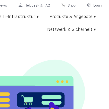
News
Helpdesk & FAQ
Shop
Login
e IT-Infrastruktur ▾
Produkte & Angebote ▾
Netzwerk & Sicherheit ▾
gen
n
luster
JTL