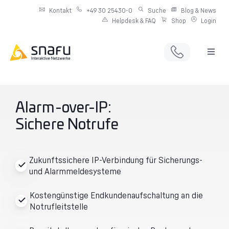
Kontakt
+49 30 25430-0
Suche
Blog & News
Helpdesk & FAQ
Shop
Login
Full Service Digitalagentur
Individuelle IT-Infrastruktur
Alarm-over-IP:
Sichere Notrufe
Produkte & Angebote
Netzwerkdienste
Zukunftssichere IP-Verbindung für Sicherungs-
und Alarmmeldesysteme
Kostengünstige Endkundenaufschaltung an die
Notrufleitstelle