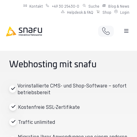
Kontakt
+49 30 25430-0
Suche
Blog & News
Helpdesk & FAQ
Shop
Login
Full Service Digitalagentur
Individuelle IT-Infrastruktur
Webhosting mit snafu
Produkte & Angebote
Vorinstallierte CMS- und Shop-Software – sofort
betriebsbereit
Netzwerkdienste
Kostenfreie SSL-Zertifikate
Traffic unlimited
Migration Ihrer Anwendungen von einem anderen