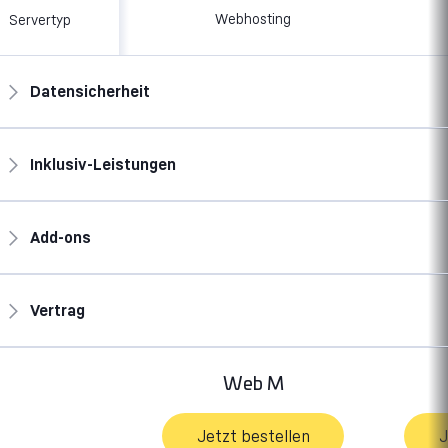
Webhosting
Servertyp
Datensicherheit
Inklusiv-Leistungen
Add-ons
Vertrag
Web M
Jetzt bestellen
J