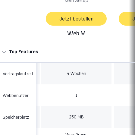
kein Setup
Jetzt bestellen
J
Web M
Top Features
4 Wochen
Vertragslaufzeit
1
Webbenutzer
250 MB
Speicherplatz
WordPress,