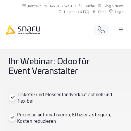
Kontakt
+49 30 25430-0
Suche
Blog & News
Helpdesk & FAQ
Shop
Login
Full Service Digitalagentur
Individuelle IT-Infrastruktur
Ihr Webinar: Odoo für
Event Veranstalter
Produkte & Angebote
Netzwerkdienste
Tickets- und Messestandverkauf schnell und
flexibel
Prozesse automatisieren, Effizienz steigern,
Kosten reduzieren