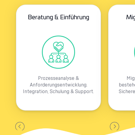
Beratung & Einführung
Mig
Prozesseanalyse &
Mig
Anforderungsentwicklung.
besteh
Integration, Schulung & Support.
Sicher