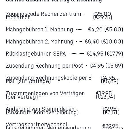
Zugangscode Rechenzentrum -
€25,00
monatlich
(€29,75)
Mahngebühren 1. Mahnung
€4,20 (€5,00)
Mahngebühren 2. Mahnung
€8,40 (€10,00)
Rücklastgebühren SEPA
€14,95 (€17,79)
Zusendung Rechnung per Post
€4,95 (€5,89)
Zusendung Rechnungskopie per E-
€4,95
Mail (auf Anfrage)
(€5,89)
Zusammenlegen von Verträgen
€19,95
(per Vertrag)
(€23,74)
Änderung von Stammdaten
€2,95
(Anschrift, Kontoverbindung)
(€3,51)
Vertragspartnerwechsel
€29,95
(ausgenommen Namensänderung