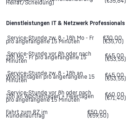
(€35,64)
Heirat/Scheidung)
Dienstleistungen IT & Netzwerk Professionals
Service-Stunde zw. 8 - 18h Mo - Fr
€30,00
pro angefangene 15 Minuten
(€35,70)
Service-Stunde vor 8h oder nach
€45,00
18h Mo - Fr pro angefangene 15
(€53,55)
Minuten
Service-Stunde zw. 8 - 18h an
€45,00
Wochentagen pro angefangene 15
(€53,55)
Minuten
Service-Stunde vor 8h oder nach
€60,00
18h an Wochentagen + Feiertagen
(€71,40)
pro angefangene 15 Minuten
Fahrt zum RZ im
€50,00
Kundenauftrag
(€59,50)