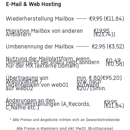
E-Mail & Web Hosting
Wiederherstellung Mailbox
€9,95 (€11,84)
Migration Mailbox von anderen
€19,95
Anbietern
(€23,74))
Umbenennung der Mailbox
€2,95 (€3,52)
Nutzung der Mailplattform, wenn
€0,49
Domain nicht bei snafu liegt sondern
(€0,58)
nur der MX (externe Domain)
Übertragung von
min. € 80(€95,20)
Webinhalten /
bzw. nach
Datenbanken von web01
Aufwand
auf web02
€20/15min.
Änderungen an den
€9,95
Domaineinstellungen (A_Records,
(€11,84)
C_Name etc.)
* Alle Preise und Angebote richten sich an Gewerbetreibende.
Alle Preise in Klammern sind inkl. MwSt. (Bruttopreise).