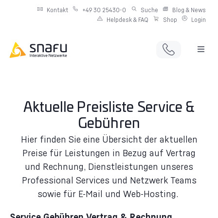
Kontakt
+49 30 25430-0
Suche
Blog & News
Helpdesk & FAQ
Shop
Login
Full Service Digitalagentur
Individuelle IT-Infrastruktur
Aktuelle Preisliste Service &
Gebühren
Produkte & Angebote
Hier finden Sie eine Übersicht der aktuellen
Netzwerkdienste
Preise für Leistungen in Bezug auf Vertrag
und Rechnung, Dienstleistungen unseres
Professional Services und Netzwerk Teams
sowie für E-Mail und Web-Hosting.
Service Gebühren Vertrag & Rechnung