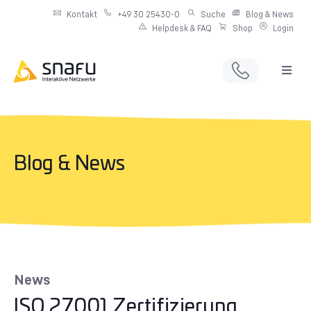
Kontakt
+49 30 25430-0
Suche
Blog & News
Helpdesk & FAQ
Shop
Login
Full Service Digitalagentur
Individuelle IT-Infrastruktur
Blog & News
Produkte & Angebote
Netzwerkdienste
News
ISO 27001 Zertifizierung