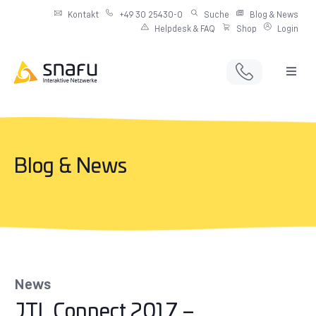
Kontakt
+49 30 25430-0
Suche
Blog & News
Helpdesk & FAQ
Shop
Login
Full Service Digitalagentur
Individuelle IT-Infrastruktur
Blog & News
Produkte & Angebote
Netzwerkdienste
News
JTL Connect 2017 –