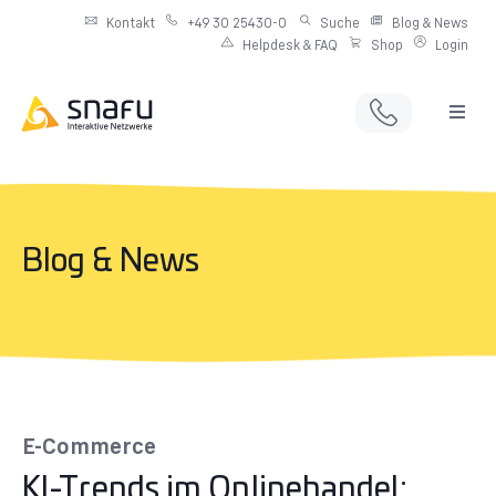
Kontakt
+49 30 25430-0
Suche
Blog & News
Helpdesk & FAQ
Shop
Login
Full Service Digitalagentur
Individuelle IT-Infrastruktur
Blog & News
Produkte & Angebote
Netzwerkdienste
E-Commerce
KI-Trends im Onlinehandel: