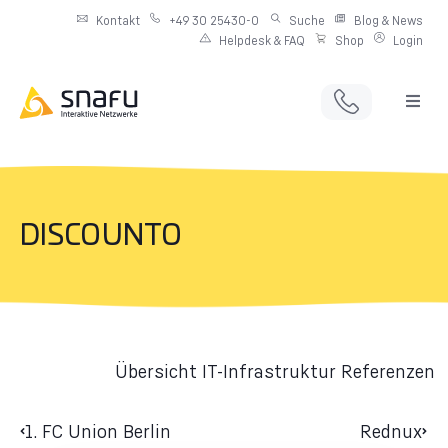
Kontakt
+49 30 25430-0
Suche
Blog & News
Helpdesk & FAQ
Shop
Login
Full Service Digitalagentur
Individuelle IT-Infrastruktur
DISCOUNTO
Produkte & Angebote
Netzwerkdienste
Übersicht IT-Infrastruktur Referenzen
1. FC Union Berlin
Rednux