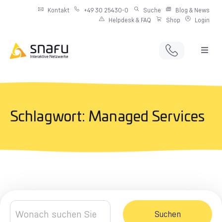
Kontakt
+49 30 25430-0
Suche
Blog & News
Helpdesk & FAQ
Shop
Login
Full Service Digitalagentur
Individuelle IT-Infrastruktur
Schlagwort: Managed Services
Produkte & Angebote
Netzwerkdienste
Suchen