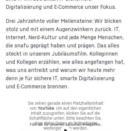
Digitalisierung und E-Commerce unser Fokus.
Drei Jahrzehnte voller Meilensteine: Wir blicken
stolz und mit einem Augenzwinkern zurück. IT,
Internet, Nerd-Kultur und jede Menge Menschen,
die snafu geprägt haben und prägen. Das alles
steckt in unserem Jubiläumsfilm. Kolleginnen
und Kollegen erzählen, wie alles angefangen hat,
was uns antreibt und warum wir heute mehr
denn je für sichere IT, smarte Digitalisierung
und E-Commerce brennen.
Sie sehen gerade einen Platzhalterinhalt
von
YouTube
. Um auf den eigentlichen
Inhalt zuzugreifen, klicken Sie auf die
Schaltfläche unten. Bitte beachten Sie,
dass dabei Daten an Drittanbieter
.
Film ab für unseren epischen Imagefilm
weitergegeben werden.