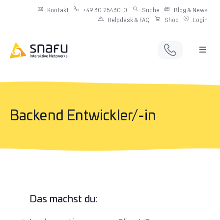
Kontakt
+49 30 25430-0
Suche
Blog & News
Helpdesk & FAQ
Shop
Login
Full Service Digitalagentur
Individuelle IT-Infrastruktur
Backend Entwickler/-in
Produkte & Angebote
Netzwerkdienste
Das machst du: