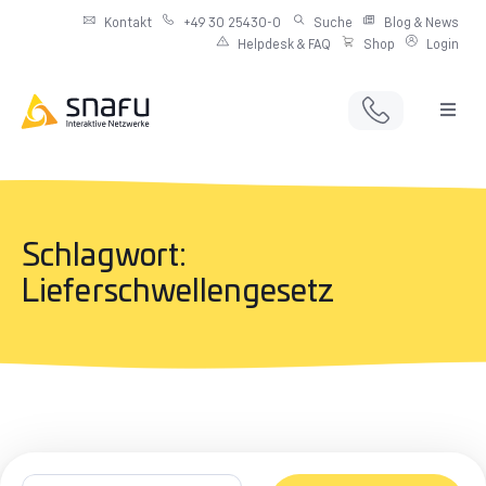
Kontakt
+49 30 25430-0
Suche
Blog & News
Helpdesk & FAQ
Shop
Login
Full Service Digitalagentur
Individuelle IT-Infrastruktur
Schlagwort:
Produkte & Angebote
Lieferschwellengesetz
Netzwerkdienste