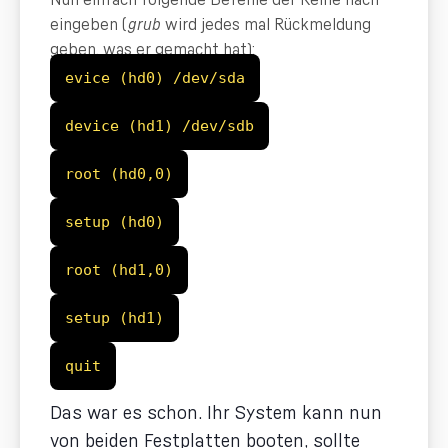
eingeben (
grub
wird jedes mal Rückmeldung
geben, was er gemacht hat):
evice (hd0) /dev/sda
device (hd1) /dev/sdb
root (hd0,0)
setup (hd0)
root (hd1,0)
setup (hd1)
quit
Das war es schon. Ihr System kann nun
von beiden Festplatten booten, sollte