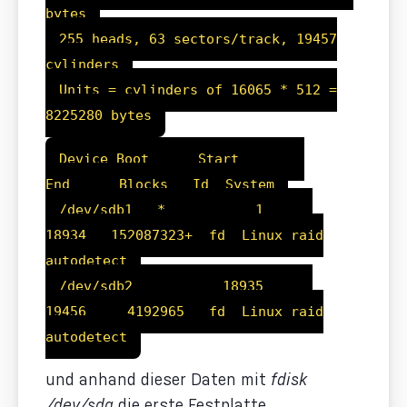
bytes
255 heads, 63 sectors/track, 19457
cylinders
Units = cylinders of 16065 * 512 =
8225280 bytes
Device Boot Start
End Blocks Id System
/dev/sdb1 * 1
18934 152087323+ fd Linux raid
autodetect
/dev/sdb2 18935
19456 4192965 fd Linux raid
autodetect
und anhand dieser Daten mit
fdisk
/dev/sda
die erste Festplatte