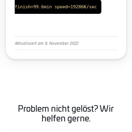
finish=99.6min speed=19286K/sec
Aktualisiert am 8. November 2022
Problem nicht gelöst? Wir
helfen gerne.