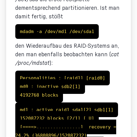
dementsprechend partitionieren. Ist man
damit fertig, stößt
mdadm -a /dev/md1 /dev/sda1
den Wiederaufbau des RAID-Systems an,
den man ebenfalls beobachten kann (
cat
/proc/mdstat
):
Personalities : [raid1] [raid0]
md0 : inactive sdb2[1]
4192768 blocks
md1 : active raid1 sda1[2] sdb1[1]
152087232 blocks [2/1] [_U]
[====>................] recovery =
24.2% (36808896/152087232)