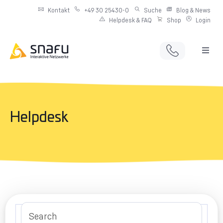
Kontakt
+49 30 25430-0
Suche
Blog & News
Helpdesk & FAQ
Shop
Login
Full Service Digitalagentur
Individuelle IT-Infrastruktur
Helpdesk
Produkte & Angebote
Netzwerkdienste