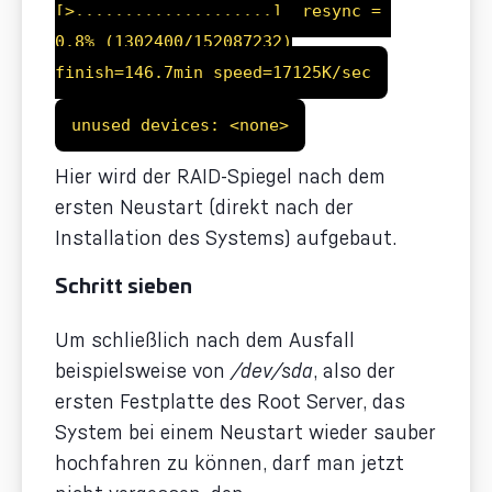
[>....................] resync =
0.8% (1302400/152087232)
finish=146.7min speed=17125K/sec
unused devices: <none>
Hier wird der RAID-Spiegel nach dem
ersten Neustart (direkt nach der
Installation des Systems) aufgebaut.
Schritt sieben
Um schließlich nach dem Ausfall
beispielsweise von
/dev/sda
, also der
ersten Festplatte des Root Server, das
System bei einem Neustart wieder sauber
hochfahren zu können, darf man jetzt