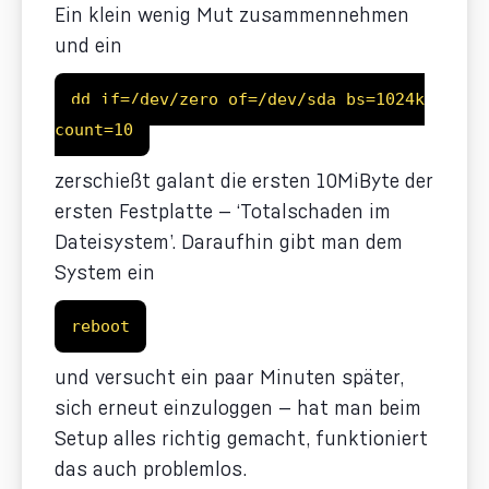
Ein klein wenig Mut zusammennehmen
und ein
dd if=/dev/zero of=/dev/sda bs=1024k
count=10
zerschießt galant die ersten 10MiByte der
ersten Festplatte — ‘Totalschaden im
Dateisystem’. Daraufhin gibt man dem
System ein
reboot
und versucht ein paar Minuten später,
sich erneut einzuloggen — hat man beim
Setup alles richtig gemacht, funktioniert
das auch problemlos.