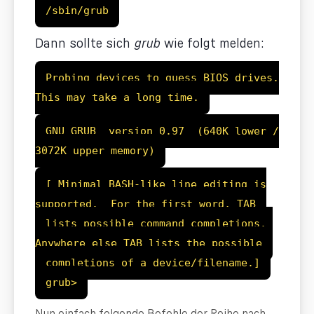
/sbin/grub
Dann sollte sich
grub
wie folgt melden:
Probing devices to guess BIOS drives.
This may take a long time.
GNU GRUB version 0.97 (640K lower /
3072K upper memory)
[ Minimal BASH-like line editing is
supported. For the first word, TAB
lists possible command completions.
Anywhere else TAB lists the possible
completions of a device/filename.]
grub>
Nun einfach folgende Befehle der Reihe nach