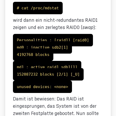
# cat /proc/mdstat
wird dann ein nicht-redundantes RAID1
zeigen und ein zerlegtes RAID0 (
swap
):
Personalities : [raid1] [raid0]
md0 : inactive sdb2[1]
4192768 blocks
md1 : active raid1 sdb1[1]
152087232 blocks [2/1] [_U]
unused devices: <none>
Damit ist bewiesen: Das RAID ist
eingesprungen, das System ist von der
zweiten Festplatte gebootet. Nun sollte