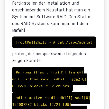
Fertigstellen der Installation und
anschließendem Neustart hat man ein
System mit Software-RAID. Den Status
des RAID-Systems kann man mit dem
Befehl
[root@n112h113 ~]# cat /proc/mdstat
prüfen, der beispielsweise folgendes
zeigen könnte:
Personalities : [raid1] [raid0]
md0 : active raid0 sdb2[1] sda2[0]
8385536 blocks 256k chunks
md1 : active raid1 sdb1[1] sda1[0]
152087232 blocks [2/2] [UU]