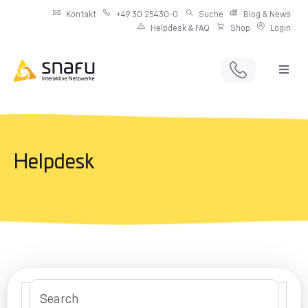
Kontakt
+49 30 25430-0
Suche
Blog & News
Helpdesk & FAQ
Shop
Login
Full Service Digitalagentur
Individuelle IT-Infrastruktur
Helpdesk
Produkte & Angebote
Netzwerkdienste