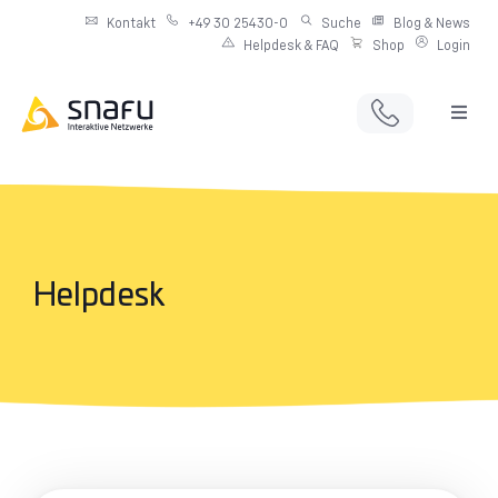
Kontakt
+49 30 25430-0
Suche
Blog & News
Helpdesk & FAQ
Shop
Login
Full Service Digitalagentur
Individuelle IT-Infrastruktur
Produkte & Angebote
Helpdesk
Netzwerkdienste