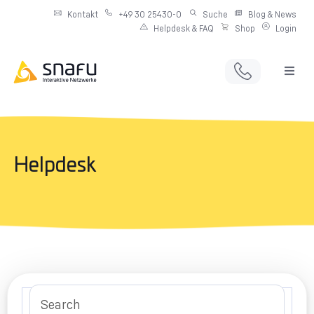
Kontakt
+49 30 25430-0
Suche
Blog & News
Helpdesk & FAQ
Shop
Login
Full Service Digitalagentur
Individuelle IT-Infrastruktur
Helpdesk
Produkte & Angebote
Netzwerkdienste