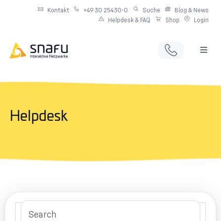
Kontakt
+49 30 25430-0
Suche
Blog & News
Helpdesk & FAQ
Shop
Login
Full Service Digitalagentur
Individuelle IT-Infrastruktur
Helpdesk
Produkte & Angebote
Netzwerkdienste