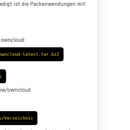
rledigt ist die Packanwendungen mit:
r owncloud:
owncloud-latest.tar.bz2
s
/www/owncloud
s/Verzeichnis