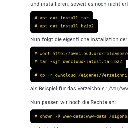
und installieren, soweit es noch nicht e
# apt-get install tar
# apt-get install bzip2
Nun folgt die eigentliche Installation de
# wget http://owncloud.org/releases/
# tar -xjf owncloud-latest.tar.bz2
# cp -r owncloud /eigenes/Verzeichni
als Beispiel für das Verzeichnis : /var
Nun passen wir noch die Rechte an:
# chown -R www-data:www-data /eigene